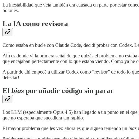
La inestabilidad que veía también era causada en parte por estar cone
botones.
La IA como revisora
Como estaba en bucle con Claude Code, decidí probar con Codex. Le p
Ahí es donde ví la primera señal de que quizás el problema no estaba 
que encajaban perfectamente con lo que estaba viendo. Como ya he co
A partir de ahí empecé a utilizar Codex como “revisor” de todo lo que
detectar!
El
bias
por añadir código sin parar
Los LLM (especialmente Opus 4.5) han llegado a un punto en el que p
que no esperaba que sucediera tan rápido.
El mayor problema que les veo ahora es que siguen teniendo un
bias
e
Problemas que se podrían arreglar eliminando o reutilizando código 