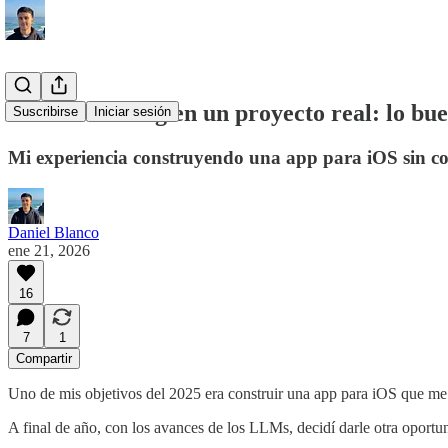
#3 - Vibecoding en un proyecto real: lo bu
Suscribirse
Iniciar sesión
Mi experiencia construyendo una app para iOS sin c
Daniel Blanco
ene 21, 2026
16
7
1
Compartir
Uno de mis objetivos del 2025 era construir una app para iOS que me b
A final de año, con los avances de los LLMs, decidí darle otra oport