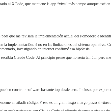
ctado al XCode, que mantiene la app “viva” más tiempo aunque esté en ba
edí que me revisara la implementación actual del Pomodoro e identific
en la implementación, si no en las limitaciones del sistema operativo.
mentado, investigando en internet confirmé esa hipótesis.
 escribía Claude Code. Al principio pensé que no sería tan útil, pero 
ueden construir software bastante top desde cero. Incluso, por experi
norme en añadir código. Y eso es un gran riesgo a largo plazo si
vibec
suelen acabar siempre con Claude Code añadiendo decenas o cientos de 